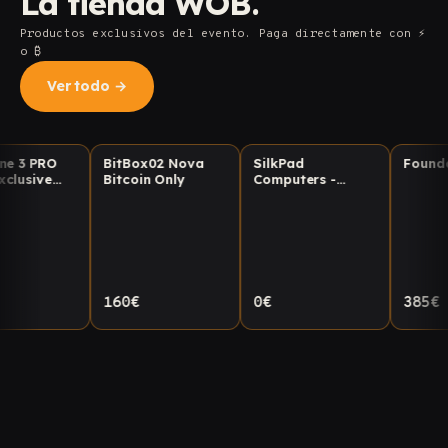
La tienda WOB.
Productos exclusivos del evento. Paga directamente con ⚡️
o ₿
Ver todo
→
RO
BitBox02 Nova
SilkPad
Foundatrion
A
★ ED. LIMITADA
★ ED. LIMITADA
★ ED. LIMITAD
e
Bitcoin Only
Computers -
Equipos pro
privacidad
160€
0€
385€