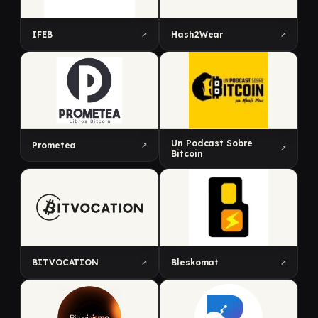
↗
↗
IFEB
Hash2Wear
Un Podcast Sobre
↗
Prometea
↗
Bitcoin
↗
↗
BITVOCATION
Bleskomat