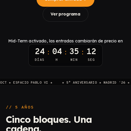
Ver programa
Mid-Term activado, las entradas cambiarán de precio en
24
04
35
11
:
:
:
DÍAS
H
MIN
SEG
SPACIO PABLO VI ★
★ 5° ANIVERSARIO ★ MADRID '26 ★ 02–04 
//
5 AÑOS
Cinco bloques. Una
cadena.