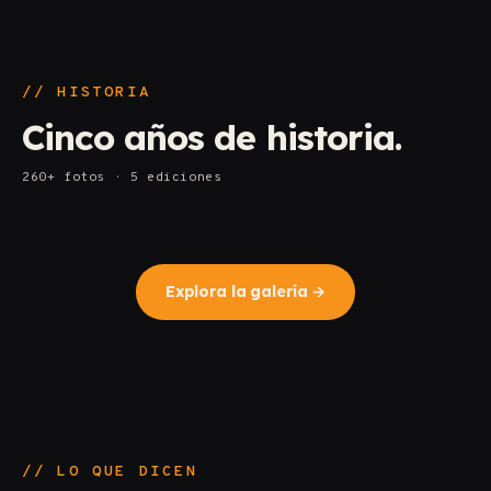
// HISTORIA
Cinco años de historia.
260
+
fotos · 5 ediciones
#
01
#
02
2022
#
03
2023
#
04
2024
2025
#GÉNESIS
Explora la galería
CRECEMOS
→
CONSOLIDAMOS COMUNIDAD
MÁS ALLÁ DEL CONSENSO
// LO QUE DICEN