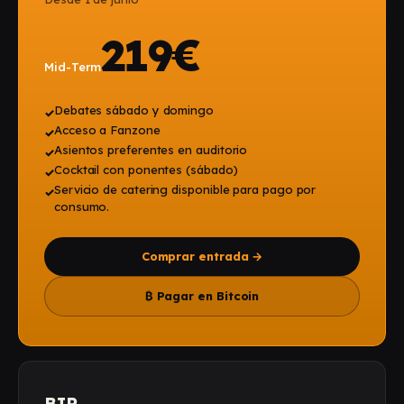
219€
Mid-Term
Debates sábado y domingo
✓
Acceso a Fanzone
✓
Asientos preferentes en auditorio
✓
Cocktail con ponentes (sábado)
✓
Servicio de catering disponible para pago por
✓
consumo.
Comprar entrada
→
₿
Pagar en Bitcoin
BIP