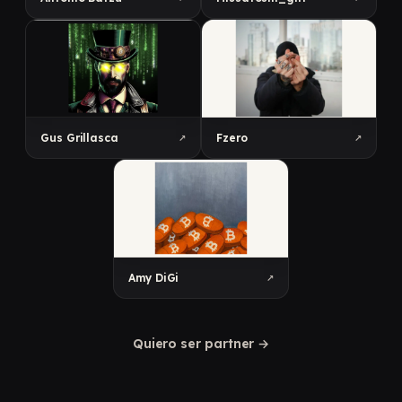
↗
↗
Gus Grillasca
Fzero
↗
Amy DiGi
Quiero ser partner
→