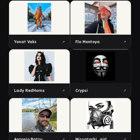
↗
↗
Yonat Vaks
Flo Montoya
↗
↗
Lady RedHorns
Crypsi
↗
↗
Antonio Batzu
Missatoshi_girl