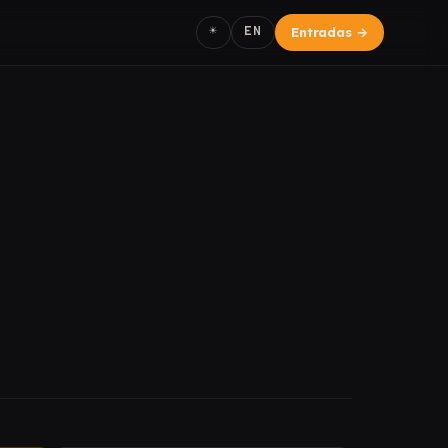
☀
EN
Entradas
→