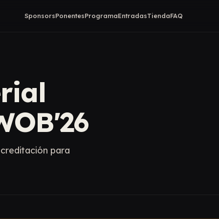
Sponsors
Ponentes
Programa
Entradas
Tienda
FAQ
rial
 WOB'26
creditación para